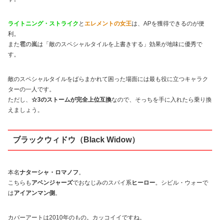
ライトニング・ストライク
と
エレメントの女王
は、APを獲得できるのが便
利。
また
雹の嵐
は「敵のスペシャルタイルを上書きする」効果が地味に優秀で
す。
敵のスペシャルタイルをばらまかれて困った場面には最も役に立つキャラク
ターの一人です。
ただし、
☆3のストームが完全上位互換
なので、そっちを手に入れたら乗り換
えましょう。
ブラックウィドウ（Black Widow）
本名
ナターシャ・ロマノフ
。
こちらも
アベンジャーズ
でおなじみのスパイ系
ヒーロー
。シビル・ウォーで
は
アイアンマン側
。
カバーアートは2010年のもの。カッコイイですね。