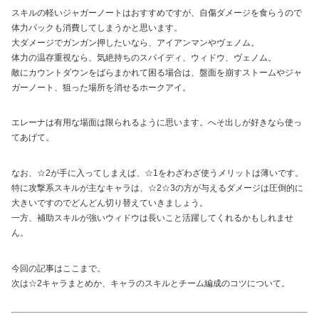
スキルの軽いジャガーノートはおすすめですが、自傷ダメージを食らうので
体力パックも消費してしまうかと思います。
大ダメージでガンガン押したいなら、アイアンマンやヴェノム。
体力の温存重視なら、気絶持ちのスパイディ、ウィドウ、ヴェノム。
敵にカウントダウンをばらまかれて困る場合は、盤面を崩すストームやジャ
ガーノート、狙った場所を消せるホークアイ。
エレーナは有用な場面は限られるように思います。へそ出しが好きなら使っ
てあげて。
なお、☆2が手に入ってしまえば、☆1をわざわざ使うメリットは薄いです。
特に攻撃系スキルが主なキャラは、☆2☆3の方が与えるダメージは圧倒的に
大きいですのでどんどん切り替えていきましょう。
一方、補助スキルが強いウィドウは長いこと活躍してくれるかもしれませ
ん。
今回の記事はここまで。
次は☆2キャラまとめか、キャラのスキルとチーム編成のコツについて。