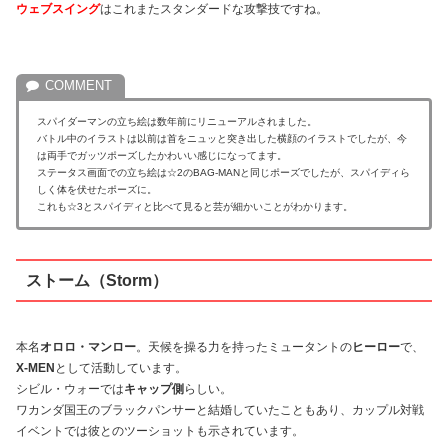
ウェブスイング
はこれまたスタンダードな攻撃技ですね。
スパイダーマンの立ち絵は数年前にリニューアルされました。
バトル中のイラストは以前は首をニュッと突き出した横顔のイラストでしたが、今
は両手でガッツポーズしたかわいい感じになってます。
ステータス画面での立ち絵は☆2のBAG-MANと同じポーズでしたが、スパイディら
しく体を伏せたポーズに。
これも☆3とスパイディと比べて見ると芸が細かいことがわかります。
ストーム（Storm）
本名
オロロ・マンロー
。天候を操る力を持ったミュータントの
ヒーロー
で、
X-MEN
として活動しています。
シビル・ウォーでは
キャップ側
らしい。
ワカンダ国王のブラックパンサーと結婚していたこともあり、カップル対戦
イベントでは彼とのツーショットも示されています。