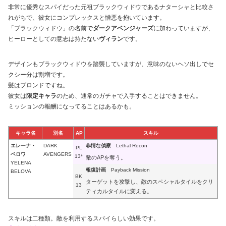
非常に優秀なスパイだった元祖ブラックウィドウであるナターシャと比較さ
れがちで、彼女にコンプレックスと憎悪を抱いています。
「ブラックウィドウ」の名前で
ダークアベンジャーズ
に加わっていますが、
ヒーローとしての意志は持たない
ヴィラン
です。
デザインもブラックウィドウを踏襲していますが、意味のないヘソ出しでセ
クシー分は割増です。
髪はブロンドですね。
彼女は
限定キャラ
のため、通常のガチャで入手することはできません。
ミッションの報酬になってることはあるかも。
キャラ名
別名
AP
スキル
エレーナ・
DARK
非情な偵察
Lethal Recon
PL
ベロワ
AVENGERS
13*
敵のAPを奪う。
YELENA
報復計画
Payback Mission
BELOVA
BK
ターゲットを攻撃し、敵のスペシャルタイルをクリ
13
ティカルタイルに変える。
スキルは二種類。敵を利用するスパイらしい効果です。