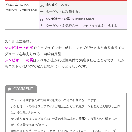
ヴェノム
DARK
貪り食う
Devour
BK
VENOM
AVENGERS
12
ターゲットに攻撃する。
シンビオートの罠
Symbiote Snare
PL
6
ターゲットを気絶させ、ウェブタイルを生成する。
スキルは二種類。
シンビオートの罠
でウェブタイルを生成し、ウェブがたまると
貪り食う
で大
ダメージを与えられる、自給自足型。
シンビオートの罠
はレベルが上がれば無条件で気絶させることができ、しか
もコストが低いので敵だと地味にうっとうしいです。
ヴェノムは強すぎたので弱体化を食らって今の仕様になってます。
シンビオートの罠はウェブタイルが増えた分だけ気絶ターンもどんどん増やせたの
に、今は最大1ターン。
かつ貪り食うはウェブタイルが一定の枚数以上だと
即死
という驚きの仕様でした
が、今は最大2000ダメージ。
即死スキルを持ってるキャラクターは今のところ☆4ガモーラくらい（デッドプー