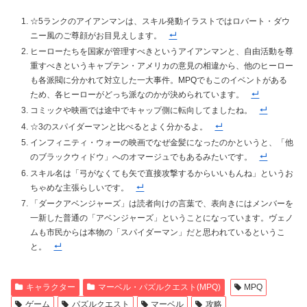
☆5ランクのアイアンマンは、スキル発動イラストではロバート・ダウ
ニー風のご尊顔がお目見えします。
ヒーローたちを国家が管理すべきというアイアンマンと、自由活動を尊
重すべきというキャプテン・アメリカの意見の相違から、他のヒーロー
も各派閥に分かれて対立した一大事件。MPQでもこのイベントがある
ため、各ヒーローがどっち派なのかが決められています。
コミックや映画では途中でキャップ側に転向してましたね。
☆3のスパイダーマンと比べるとよく分かるよ。
インフィニティ・ウォーの映画でなぜ金髪になったのかというと、「他
のブラックウィドウ」へのオマージュでもあるみたいです。
スキル名は「弓がなくても矢で直接攻撃するからいいもんね」というお
ちゃめな主張らしいです。
「ダークアベンジャーズ」は読者向けの言葉で、表向きにはメンバーを
一新した普通の「アベンジャーズ」ということになっています。ヴェノ
ムも市民からは本物の「スパイダーマン」だと思われているというこ
と。
キャラクター
マーベル・パズルクエスト(MPQ)
MPQ
ゲーム
パズルクエスト
マーベル
攻略