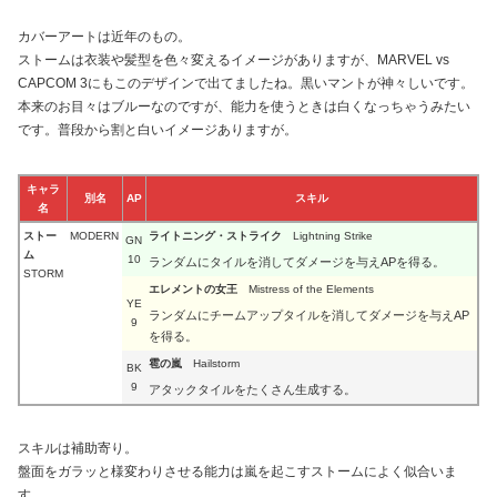
カバーアートは近年のもの。
ストームは衣装や髪型を色々変えるイメージがありますが、MARVEL vs
CAPCOM 3にもこのデザインで出てましたね。黒いマントが神々しいです。
本来のお目々はブルーなのですが、能力を使うときは白くなっちゃうみたい
です。普段から割と白いイメージありますが。
キャラ
別名
AP
スキル
名
ストー
MODERN
ライトニング・ストライク
Lightning Strike
GN
ム
10
ランダムにタイルを消してダメージを与えAPを得る。
STORM
エレメントの女王
Mistress of the Elements
YE
ランダムにチームアップタイルを消してダメージを与えAP
9
を得る。
雹の嵐
Hailstorm
BK
9
アタックタイルをたくさん生成する。
スキルは補助寄り。
盤面をガラッと様変わりさせる能力は嵐を起こすストームによく似合いま
す。