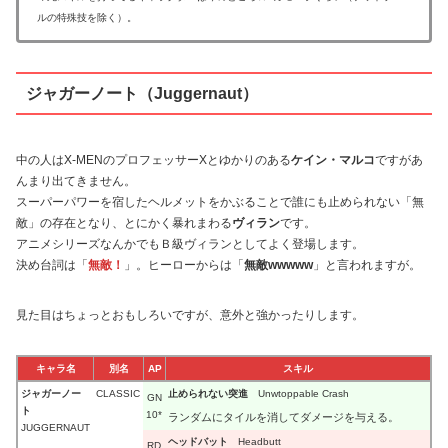
ルの特殊技を除く）。
ジャガーノート（Juggernaut）
中の人はX-MENのプロフェッサーXとゆかりのある
ケイン・マルコ
ですがあ
んまり出てきません。
スーパーパワーを宿したヘルメットをかぶることで誰にも止められない「無
敵」の存在となり、とにかく暴れまわる
ヴィラン
です。
アニメシリーズなんかでもＢ級ヴィランとしてよく登場します。
決め台詞は「
無敵！
」。ヒーローからは「
無敵wwwww
」と言われますが。
見た目はちょっとおもしろいですが、意外と強かったりします。
キャラ名
別名
AP
スキル
ジャガーノー
CLASSIC
止められない突進
Unwtoppable Crash
GN
ト
10*
ランダムにタイルを消してダメージを与える。
JUGGERNAUT
ヘッドバット
Headbutt
RD