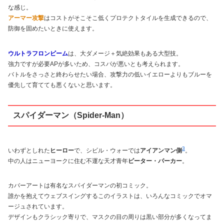
な感じ。
アーマー攻撃
はコストがそこそこ低くプロテクトタイルを生成できるので、
防御を固めたいときに使えます。
ウルトラフロンビーム
は、大ダメージ＋気絶効果もある大型技。
強力ですが必要APが多いため、コスパが悪いとも考えられます。
バトルをさっさと終わらせたい場合、攻撃力の低いイエローよりもブルーを
優先して育てても悪くないと思います。
スパイダーマン（Spider-Man）
3
いわずとしれた
ヒーロー
で、シビル・ウォーでは
アイアンマン側
。
中の人はニューヨークに住む不運な天才青年
ピーター・パーカー
。
カバーアートは有名なスパイダーマンの初コミック。
誰かを抱えてウェブスイングするこのイラストは、いろんなコミックでオマ
ージュされています。
デザインもクラシック寄りで、マスクの目の周りは黒い部分が多くなってま