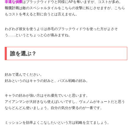
非道な偵察
はブラックウィドウと同様にAPを奪いますが、コストが多め。
報復計画
は敵のスペシャルタイルをこちらの攻撃に転じさせますが、こちら
もコストを考えると割に合うとは言えません。
わざわざ彼女を使うよりは赤毛のブラックウィドウを使った方がよさそ
う……というとちょっと心が痛みますね。
誰を選ぶ？
好みで選んでください。
好みというのはキャラの好みと、パズル戦略の好み。
キャラの好みが強い方はそれ優先でいいと思います。
アイアンマンが大好きなら使えばいいですし、ヴェノムがキュートだと思う
ならどんどん使いましょう。自分の気分が乗るのが一番です。
ミッションを効率よくこなしたいという方は戦略を立てましょう。