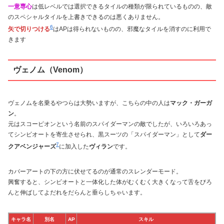
一意専心
は低レベルでは選択できるタイルの種類が限られているものの、敵
のスペシャルタイルを上書きできるのは悪くありません。
6
矢で切りつける
はAPは得られないものの、邪魔なタイルを消すのに利用で
きます
ヴェノム（Venom）
ヴェノムを名乗るやつらは大勢いますが、こちらの中の人は
マック・ガーガ
ン
。
元はスコーピオンという名前のスパイダーマンの敵でしたが、いろいろあっ
てシンビオートを寄生させられ、黒スーツの「スパイダーマン」として
ダー
7
クアベンジャーズ
に加入した
ヴィラン
です。
カバーアートの下の方に伏せてるのが通常のスレンダーモード。
興奮すると、シンビオートと一体化した体がむくむく大きくなって舌をびろ
んと伸ばしてよだれをだらんと垂らしちゃいます。
キャラ名
別名
AP
スキル