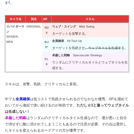
4
す
。
キャラ名
別名
AP
*1
スキル
スパイダーマ
ORIGINAL
ウェブ・スイング
Web Swing
RD
ン
9
ターゲットを攻撃する。
SPIDER-
全員確保
All Tied Up
MAN
BU
8*
ターゲットを気絶させ
、ウェブタイルを生成す
る。
卓越した戦略
Spectacular Strategy
PL
ランダムにクリティカルタイルとウェブタイルを生
8
成する。
スキルは、攻撃、気絶、クリティカルと多彩。
中でも
全員確保
は低コストで気絶させられるのでなかなか優秀。APを溜めて
おいてから連続で使い続けるのが有効です。
ただし☆3と違ってウェブタイル
は生成しない！
卓越した戦略
はランダムのクリティカルタイル生成なので、運が悪いと自分
で消せずに敵に消されてしまうこともあるので注意が必要。その点は選択し
たタイルを変えられるホークアイの方が優秀です。