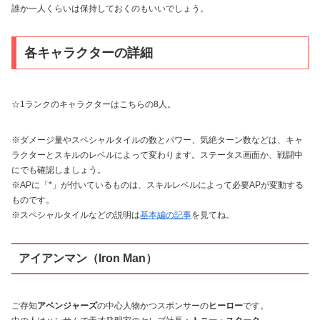
誰か一人くらいは保持しておくのもいいでしょう。
各キャラクターの詳細
☆1ランクのキャラクターはこちらの8人。
※ダメージ量やスペシャルタイルの数とパワー、気絶ターン数などは、キャ
ラクターとスキルのレベルによって変わります。ステータス画面か、戦闘中
にでも確認しましょう。
※APに「
*」が付いているものは、スキルレベルによって必要APが変動する
ものです。
※スペシャルタイルなどの説明は
基本編の記事
を見てね。
アイアンマン（Iron Man）
ご存知
アベンジャーズ
の中心人物かつスポンサーの
ヒーロー
です。