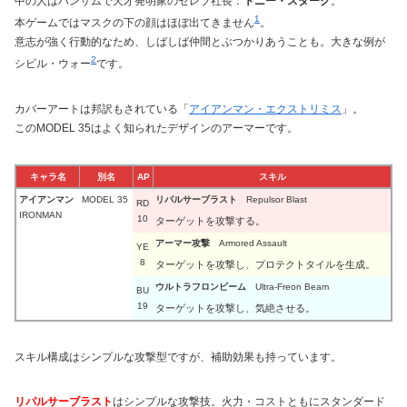
中の人はハンサムで天才発明家のセレブ社長：
トニー・スターク
。
1
本ゲームではマスクの下の顔はほぼ出てきません
。
意志が強く行動的なため、しばしば仲間とぶつかりあうことも。大きな例が
2
シビル・ウォー
です。
カバーアートは邦訳もされている「
アイアンマン・エクストリミス
」。
このMODEL 35はよく知られたデザインのアーマーです。
キャラ名
別名
AP
スキル
アイアンマン
MODEL 35
リパルサーブラスト
Repulsor Blast
RD
IRONMAN
10
ターゲットを攻撃する。
アーマー攻撃
Armored Assault
YE
8
ターゲットを攻撃し、プロテクトタイルを生成。
ウルトラフロンビーム
Ultra-Freon Beam
BU
19
ターゲットを攻撃し、気絶させる。
スキル構成はシンプルな攻撃型ですが、補助効果も持っています。
リパルサーブラスト
はシンプルな攻撃技。火力・コストともにスタンダード