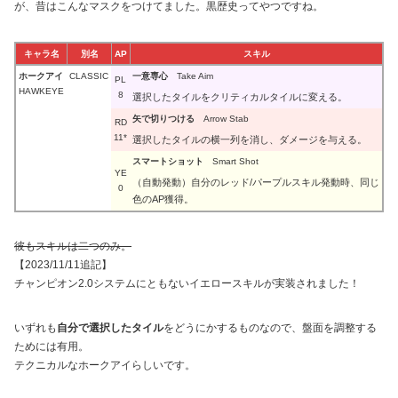
が、昔はこんなマスクをつけてました。黒歴史ってやつですね。
キャラ名
別名
AP
スキル
ホークアイ
CLASSIC
一意専心
Take Aim
PL
HAWKEYE
8
選択したタイルをクリティカルタイルに変える。
矢で切りつける
Arrow Stab
RD
11*
選択したタイルの横一列を消し、ダメージを与える。
スマートショット
Smart Shot
YE
（自動発動）自分のレッド/パープルスキル発動時、同じ
0
色のAP獲得。
彼もスキルは二つのみ。
【2023/11/11追記】
チャンピオン2.0システムにともないイエロースキルが実装されました！
いずれも
自分で選択したタイル
をどうにかするものなので、盤面を調整する
ためには有用。
テクニカルなホークアイらしいです。