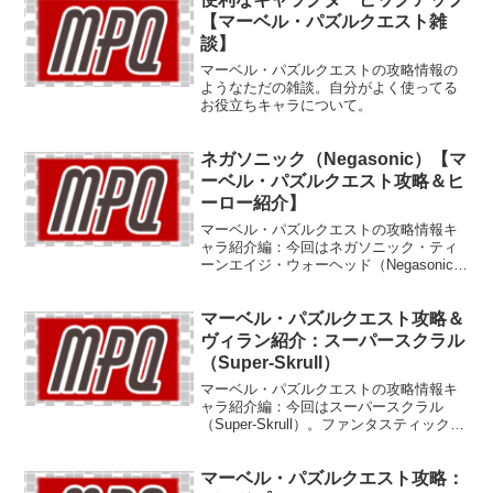
【マーベル・パズルクエスト雑
談】
マーベル・パズルクエストの攻略情報の
ようなただの雑談。自分がよく使ってる
お役立ちキャラについて。
ネガソニック（Negasonic）【マ
ーベル・パズルクエスト攻略＆ヒ
ーロー紹介】
マーベル・パズルクエストの攻略情報キ
ャラ紹介編：今回はネガソニック・ティ
ーンエイジ・ウォーヘッド（Negasonic
Teenage Warhead）。映画デッドプール
のおかげでクールに復活したミュータン
マーベル・パズルクエスト攻略＆
ト。
ヴィラン紹介：スーパースクラル
（Super-Skrull）
マーベル・パズルクエストの攻略情報キ
ャラ紹介編：今回はスーパースクラル
（Super-Skrull）。ファンタスティックな
四つの能力を操るスクラル人のエース
だ。
マーベル・パズルクエスト攻略：