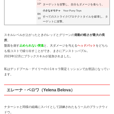
10*
ターゲットを攻撃し、自分もダメージを食らう。
小さなオモチャ
Your Puny Toys
BK
すべてのストライク/プロテクトタイルを破壊し、タ
10
ーゲットに攻撃。
スキルレベルが上がったときのレッドとグリーンの
発動の軽さが最大の長
所
。
盤面を崩す
止められない突進
と、大ダメージを与える
ヘッドバット
をどちら
も低コストで繰り出すことができ、まさにアンストッパブル。
2023年12月にブラックスキルが追加されました。
私はデッドプール・デイリーの☆1キャラ限定ミッションでお世話になってい
ます。
エレーナ・ベロワ（Yelena Belova）
ナターシャと同様の組織にスパイとして訓練されたもう一人のブラックウィ
ドウ。