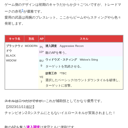
ゲーム側のデザインは初期のキャラだからか少々ごついですが、トレードマ
5
ークの赤毛
が優雅です。
愛用の武器は両腕のブレスレット。ここからビームやらスティングやら色々
発射します。
キャラ名
別名
AP
スキル
ブラックウィ
MODERN
潜入調査
Aggressive Recon
PL
ドウ
10*
敵のAPを奪う。
BLACK
ウィドウズ・スティング
Widow’s Sting
WIDOW
BU
9
ターゲットを気絶させる。
妨害工作
*TBC
YE
選択したベーシック/カウントダウンタイルを破壊し、
7
ターゲットに攻撃。
スキルは二つだけですが、
これが補助技としてかなり優秀です。
【2023/11/11追記】
チャンピオン2.0システムにともないイエロースキルが実装されました！
敵のAPを奪う
潜入調査
は攻守ともに便利です。