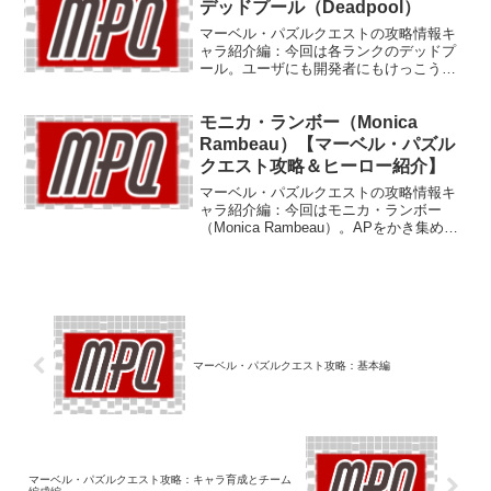
デッドプール（Deadpool）
マーベル・パズルクエストの攻略情報キ
ャラ紹介編：今回は各ランクのデッドプ
ール。ユーザにも開発者にもけっこうな
人気を誇っていると思われるプール氏に
は独自のギミックがいっぱい。実力もそ
モニカ・ランボー（Monica
れなりにともなってます。今夜はエンチ
ラーダ！
Rambeau）【マーベル・パズル
クエスト攻略＆ヒーロー紹介】
マーベル・パズルクエストの攻略情報キ
ャラ紹介編：今回はモニカ・ランボー
（Monica Rambeau）。APをかき集めて
仲間を支援してくれますが、もっと女優
さん似の美しいイラストが欲しいぜ。
マーベル・パズルクエスト攻略：基本編
マーベル・パズルクエスト攻略：キャラ育成とチーム