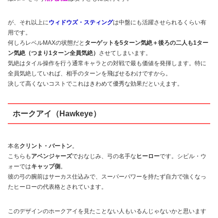
が、それ以上に
ウィドウズ・スティング
は中盤にも活躍させられるくらい有
用です。
何しろレベルMAXの状態だと
ターゲットを5ターン気絶＋後ろの二人も1ター
ン気絶（つまり1ターン全員気絶）
させてしまいます。
気絶はタイル操作を行う通常キャラとの対戦で最も価値を発揮します。特に
全員気絶していれば、相手のターンを飛ばせるわけですから。
決して高くないコストでこれはきわめて優秀な効果だといえます。
ホークアイ（Hawkeye）
本名
クリント・バートン
。
こちらも
アベンジャーズ
でおなじみ、弓の名手な
ヒーロー
です。シビル・ウ
ォーでは
キャップ側
。
彼の弓の腕前はサーカス仕込みで、スーパーパワーを持たず自力で強くなっ
たヒーローの代表格とされています。
このデザインのホークアイを見たことない人もいるんじゃないかと思います