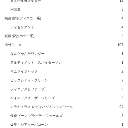
日本語化推進委員会
12
用語集
3
映画感想(ディズニー系)
4
ディセンダント
4
映画感想(ホラー系)
3
海外アニメ
107
なんだかんだワンダー
1
アルティメット・スパイダーマン
1
サムライジャック
2
ビッグシティ・グリーン
2
フィニアスとファーブ
2
ベイマックス ザ・シリーズ
2
ミラキュラス レディバグ＆シャノワール
94
怪奇ゾーン グラビティフォールズ
2
爆笑！シアターパコーン
1