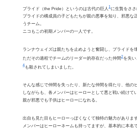
1
プライド（the Pride）というのは古代の巨人
に生贄をささ
プライドの構成員の子どもたちが親の悪事を知り、邪悪な
うチーム。
ニコもこの初期メンバーの一人です。
ランナウェイズは親たちを止めようと奮闘し、プライドを
2
ただその過程でチームのリーダー的存在だった仲間
を失い
4
も殺されてしまいました。
そんな感じで仲間を失ったり、新たな仲間を得たり、他の
しながらも、各メンバーはヒーローとして悪と戦い続けて
親が邪悪でも子供はヒーローになれる。
出自も見た目もヒーローっぽくなくて独特の魅力がありま
メンバーはヒーローネームも持ってますが、基本的に本名