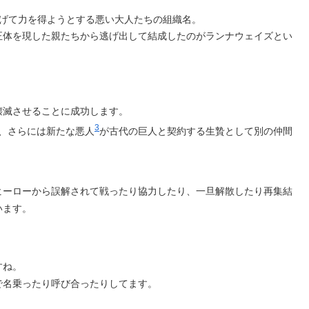
げて力を得ようとする悪い大人たちの組織名。
正体を現した親たちから逃げ出して結成したのがランナウェイズとい
壊滅させることに成功します。
3
、さらには新たな悪人
が古代の巨人と契約する生贄として別の仲間
ヒーローから誤解されて戦ったり協力したり、一旦解散したり再集結
います。
すね。
で名乗ったり呼び合ったりしてます。