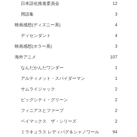
日本語化推進委員会
12
用語集
3
映画感想(ディズニー系)
4
ディセンダント
4
映画感想(ホラー系)
3
海外アニメ
107
なんだかんだワンダー
1
アルティメット・スパイダーマン
1
サムライジャック
2
ビッグシティ・グリーン
2
フィニアスとファーブ
2
ベイマックス ザ・シリーズ
2
ミラキュラス レディバグ＆シャノワール
94