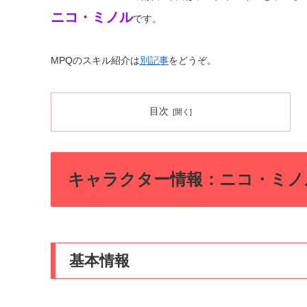
ニコ・ミノル
です。
MPQのスキル紹介は
別記事
をどうぞ。
目次
キャラクター情報：ニコ・ミノル（N
基本情報