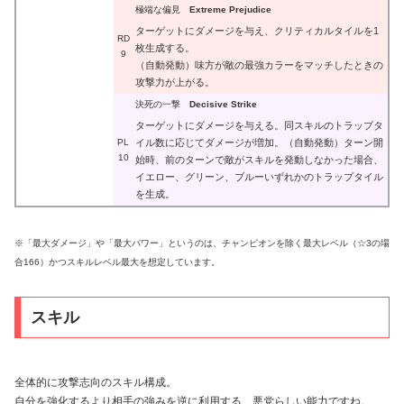
極端な偏見
Extreme Prejudice
ターゲットにダメージを与え、クリティカルタイルを1
RD
枚生成する。
9
（自動発動）味方が敵の最強カラーをマッチしたときの
攻撃力が上がる。
決死の一撃
Decisive Strike
ターゲットにダメージを与える。同スキルのトラップタ
PL
イル数に応じてダメージが増加。（自動発動）ターン開
10
始時、前のターンで敵がスキルを発動しなかった場合、
イエロー、グリーン、ブルーいずれかのトラップタイル
を生成。
※「最大ダメージ」や「最大パワー」というのは、チャンピオンを除く最大レベル（☆3の場
合166）かつスキルレベル最大を想定しています。
スキル
全体的に攻撃志向のスキル構成。
自分を強化するより相手の強みを逆に利用する、悪党らしい能力ですね。