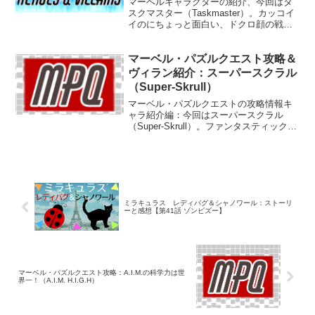
マーベルキャラクターの紹介、今回はタ
スクマスター（Taskmaster）。カッコイ
イのにちょっと面白い、ドクロ顔の戦闘
教官です。
マーベル・パズルクエスト攻略＆
ヴィラン紹介：スーパースクラル
（Super-Skrull）
マーベル・パズルクエストの攻略情報キ
ャラ紹介編：今回はスーパースクラル
（Super-Skrull）。ファンタスティックな
四つの能力を操るスクラル人のエース
だ。
ミラキュラス レディバグ＆シャノワール：ストーリ
ーと感想【第41話 ゾンビズー】
マーベル・パズルクエスト攻略：A.I.M.の科学力は世
界一！（A.I.M. H.I.G.H）