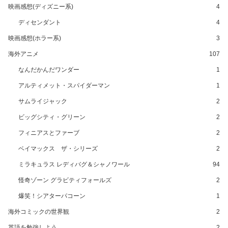
映画感想(ディズニー系)
4
ディセンダント
4
映画感想(ホラー系)
3
海外アニメ
107
なんだかんだワンダー
1
アルティメット・スパイダーマン
1
サムライジャック
2
ビッグシティ・グリーン
2
フィニアスとファーブ
2
ベイマックス ザ・シリーズ
2
ミラキュラス レディバグ＆シャノワール
94
怪奇ゾーン グラビティフォールズ
2
爆笑！シアターパコーン
1
海外コミックの世界観
2
英語を勉強しよう
2