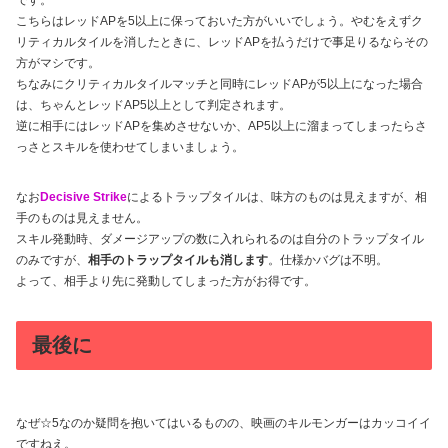
です。
こちらはレッドAPを5以上に保っておいた方がいいでしょう。やむをえずク
リティカルタイルを消したときに、レッドAPを払うだけで事足りるならその
方がマシです。
ちなみにクリティカルタイルマッチと同時にレッドAPが5以上になった場合
は、ちゃんとレッドAP5以上として判定されます。
逆に相手にはレッドAPを集めさせないか、AP5以上に溜まってしまったらさ
っさとスキルを使わせてしまいましょう。
なお
Decisive Strike
によるトラップタイルは、味方のものは見えますが、相
手のものは見えません。
スキル発動時、ダメージアップの数に入れられるのは自分のトラップタイル
のみですが、
相手のトラップタイルも消します
。仕様かバグは不明。
よって、相手より先に発動してしまった方がお得です。
最後に
なぜ☆5なのか疑問を抱いてはいるものの、映画のキルモンガーはカッコイイ
ですねえ。