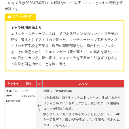
このキャラは2020/07/02現在未邦訳なので、以下コメントとスキル説明は筆
者訳です。
キャラ説明画面より
エリック・スティーブンスは、父であるワカンダのウンジョブ王子の
死後、孤児としてアメリカで育った。マサチューセッツ工科大学とア
メリカ士官学校を卒業後、政府の隠密部隊として雇われたエリック
は、その残忍さから「キルモンガー（死の商人）」の異名を得た。い
つの日かワカンダに舞い戻り、ティチャラを王座から引きずりおろし
て自身が国を治めることを胸に誓う。
キャラ名
別名
AP
スキル
キルモン
ERIK
祖国へ
Repatriation
ガー
STEVENS
（自動発動）敵が5マッチ以上したとき、生成されたク
Killmonger
リティカルタイルをロックする。自分のターン開始時、
BK
ロックが解除される。
0
敵がクリティカルタイルをマッチしたとき、レッドAP
を一定量奪う。敵のAPが不足している場合、代わりに
ダメージを与える。