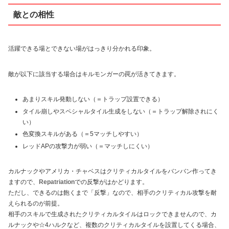
敵との相性
活躍できる場とできない場がはっきり分かれる印象。
敵が以下に該当する場合はキルモンガーの罠が活きてきます。
あまりスキル発動しない（＝トラップ設置できる）
タイル崩しやスペシャルタイル生成をしない（＝トラップ解除されにく
い）
色変換スキルがある（＝5マッチしやすい）
レッドAPの攻撃力が弱い（＝マッチしにくい）
カルナックやアメリカ・チャベスはクリティカルタイルをバンバン作ってき
ますので、
Repatriation
での反撃がはかどります。
ただし、できるのは飽くまで「反撃」なので、相手のクリティカル攻撃を耐
えられるのが前提。
相手のスキルで生成されたクリティカルタイルはロックできませんので、カ
ルナックや☆4ハルクなど、複数のクリティカルタイルを設置してくる場合、