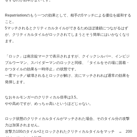
をするのが効率がよいです。
Repatriation
のもう一つの効果として、相手の5マッチによる優位を緩和する
こと。
5マッチされるとクリティカルタイルができるためほぼ連鎖につながるはず
が、クリティカルタイルがロックされてしまうとそう簡単にはいかなくなり
ます。
「ロック」は南京錠マークで表示されますが、クイックシルバー、インビジ
ブルウーマン、スパイダーマンのロックと同様、「タイルをその場に固着・
かつタイルの効果を一時停止」の状態です。
一度マッチ／破壊されるとロックが解け、次にマッチされれば通常の効果を
発揮します。
なおキルモンガーのクリティカル倍率は3.5。
やや高めですが、めっちゃ高いというほどじゃない。
ロック状態のクリティカルタイルがマッチされた場合、そのタイル分の攻撃
力は加算されません。
攻撃力100のタイル×2とロックされたクリティカルタイルをマッチ → 200