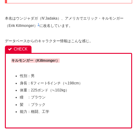
本名はウンジャダガ（N’Jadaka）、アメリカでエリック・キルモンガー
1
（Erik Killmonger）
に改名しています。
データベースからのキャラクター情報はこんな感じ。
キルモンガー（Killmonger）
性別：男
身長：6フィート6インチ（≒198cm）
体重：225ポンド（≒102kg）
瞳 ：ブラウン
髪 ：ブラック
能力：格闘、工学