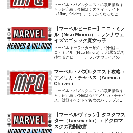
マーベル・パズルクエストの攻略情報キ
ャラ紹介編：今回はミスティ・ナイト
（Misty Knight）。でっかくなったヒーロ
ーズ・フォー・ハイヤーの司令塔にし
て、彼女自身も頼れるヒーロー。
【マーベルヒーロー】ニコ・ミノ
ル（Nico Minoru）：ランナウェ
イズのゴシック魔女っ子
マーベルキャラクター紹介、今回はニ
コ・ミノル（Nico Minoru）。邪悪な親を
持つ若きヒーロー、ランナウェイズのゴ
シック魔女っ子は多彩な魔法を操るぞ。
マーベル・パズルクエスト攻略：
アメリカ・チャベス（America
Chavez）
マーベル・パズルクエストの攻略情報キ
ャラ紹介編：今回は☆4アメリカ・チャベ
ス。対戦イベントで彼女のパッシブスキ
ルの強さと太ももの美しさを味わいまし
ょう。アメリカ、イエス！
【マーベルヴィラン】タスクマス
ター（Taskmaster）：ドクロマ
スクの戦闘教官