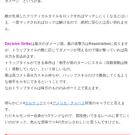
ダメージ という計算。
敵が生成したクリティカルタイルをロックすればマッチしにくくなるとはい
え、一度マッチされればロックは解けるので、絶対に安心とは言い切れませ
ん。
Decisive Strike
は最大のダメージ源。素の攻撃力は
Repatriation
に劣ります
が、トラップタイルの数に応じてダメージが増えるので場が整っていれば高
火力を見込めます。
トラップタイルができる条件は「相手が前のターンにスキル（自動発動は除
く）発動していない」という珍しいもの。
要は高コスト高火力スキル持ちや、パッシブスキルだけで勝負してくるよう
な相手をカモにできるということです。
なおトラップタイルは味方のもののみボード上で見えます。
明らかに☆4
カルナック
と☆4
アメリカ・チャベス
対策のキャラだと言えま
す。
ただキルモンガー自身が☆5ランクなので、普段使いできるレベルに育てにく
いのがネック。色んな意味で☆4の方がふさわしいと思うんですけども。