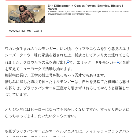
Erik Killmonger In Comics Powers, Enemies, History |
Marvel
Raised in America, the man known as Erik Killmonger returns to his father's home
of Wakanda determined to overthrow T'Ch...
www.marvel.com
ワカンダ生まれのキルモンガー。幼い頃、ヴィブラニウムを狙う悪党のユリ
シーズ・クロウ一味に家族を殺された上、捕虜としてアメリカに連れてこら
2
3
れました。クロウたちの元を逃げ出し
て、エリック・キルモンガー
と名前
を変えてニューヨークで活動し始めます。
格闘術に長け、工学の博士号を取っちゃう秀才でもあります。
憎しみに満ちた環境で育ったキルモンガーは、自分を見捨てた祖国にも怒り
を募らせ、ブラックパンサーを王座から引きずりおろしてやろうと画策しつ
づけています。
オリジン的にはヒーローになってもおかしくないですが、すっかり悪い人に
なっちゃってます。だいたいクロウのせい。
映画ブラックパンサーとかマーベルアニメでは、ティチャラ＝ブラックパン