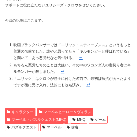
サポートに役に立たないユリシーズ・クロウをぜひください。
今回の記事はここまで。
映画ブラックパンサーでは「エリック・スティーブンス」というもっと
普通の名前でした。誰やと思ってたら「キルモンガーと呼ばれている」
と聞いて、あっ悪党だなと気づける。
もちろん悪党たちのことは大嫌い。その中のワカンダ人の裏切り者はキ
ルモンガーが殺しました。
「エリック」はクロウが勝手に付けた名前で、最初は抵抗があったよう
ですが後に受け入れ、法的にも改名済み。
キャラクター
マーベルヒーロー＆ヴィラン
マーベル・パズルクエスト(MPQ)
MPQ
ゲーム
パズルクエスト
マーベル
攻略