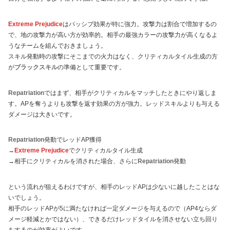
Extreme Prejudice
はパッシブ効果が特に強力。攻撃力は割合で増加するの
で、地の攻撃力が高い方が効率的。相手の最強カラーの攻撃力が高くなるよ
うなチームを組んでおきましょう。
スキル発動時の攻撃にそこまでの火力はなく、クリティカルタイル生成の方
が
ブラックスキル
の準備として重要です。
Repatriation
ではまず、相手がクリティカルをマッチしたときにやり返しま
す。APを奪うよりも攻撃を返す効果の方が強力。レッドスキルよりも与える
ダメージは大きいです。
Repatriation
発動でレッドAP獲得
→
Extreme Prejudice
でクリティカルタイル生成
→相手にクリティカルを消された場合、さらに
Repatriation
発動
という流れが狙えるわけですが、相手のレッドAPは少ないに越したことはな
いでしょう。
相手のレッドAPが5に満たなければ一定ダメージを与えるので（AP4ならダ
メージ軽減とかではない）、できるだけレッドタイルを消させない立ち回り