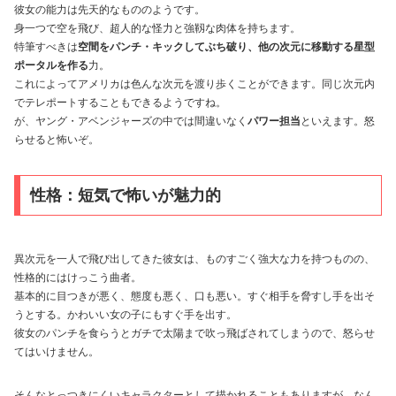
彼女の能力は先天的なもののようです。
身一つで空を飛び、超人的な怪力と強靱な肉体を持ちます。
特筆すべきは
空間をパンチ・キックしてぶち破り、他の次元に移動する星型
ポータルを作る
力。
これによってアメリカは色んな次元を渡り歩くことができます。同じ次元内
でテレポートすることもできるようですね。
が、ヤング・アベンジャーズの中では間違いなく
パワー担当
といえます。怒
らせると怖いぞ。
性格：短気で怖いが魅力的
異次元を一人で飛び出してきた彼女は、ものすごく強大な力を持つものの、
性格的にはけっこう曲者。
基本的に目つきが悪く、態度も悪く、口も悪い。すぐ相手を脅すし手を出そ
うとする。かわいい女の子にもすぐ手を出す。
彼女のパンチを食らうとガチで太陽まで吹っ飛ばされてしまうので、怒らせ
てはいけません。
そんなとっつきにくいキャラクターとして描かれることもありますが、なん