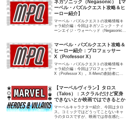
ネガソニック（Negasonic）【マ
ーベル・パズルクエスト攻略＆ヒ
ーロー紹介】
マーベル・パズルクエストの攻略情報キ
ャラ紹介編：今回はネガソニック・ティ
ーンエイジ・ウォーヘッド（Negasonic
Teenage Warhead）。映画デッドプール
のおかげでクールに復活したミュータン
マーベル・パズルクエスト攻略＆
ト。
ヒーロー紹介：プロフェッサー
X（Professor X）
マーベル・パズルクエストの攻略情報キ
ャラ紹介編：今回はプロフェッサー
X（Professor X）。X-Menの創始者にし
て最強テレパスのエグゼビア教授に助け
てもらいましょう。
【マーベルヴィラン】タロス
（Talos）：スクラルだけど変身
できないとか映画ではできるとか
マーベルキャラクター紹介、今回はタロ
ス。コミックではどうってことないキャ
ラのタロスですが、映画では存在感たっ
ぷりのクールなヴィランになったよう
で。