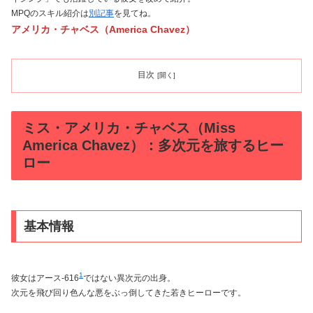
MPQのスキル紹介は
別記事
を見てね。
アメリカ・チャベス（America Chavez）
目次
ミス・アメリカ・チャベス（Miss
America Chavez）：多次元を旅するヒー
ロー
基本情報
1
彼女はアース-616
ではない異次元の出身。
次元を飛び回り色んな悪をぶっ倒してきた若きヒーローです。