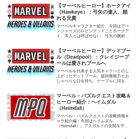
【マーベルヒーロー】ホークアイ
（Hawkeye）：弓矢の達人、頼
れる兄貴
マーベルキャラクター紹介、今回はアベ
ンジャーズのロビンフッドことホークア
イ。常人とは呼ばせない、弓矢の腕前と
仕掛け矢の技術、皮肉っぽいジョークは
ピカイチです。
【マーベルヒーロー】デッドプー
ル（Deadpool）：クレイジープ
ールは愛されプールへ
マーベルを代表する人気キャラへとのし
上がったデッドプール。超回復能力とお
しゃべりな口を持ち、ケーブルに頭を吹
っ飛ばされスパイダーマンに尻を蹴っ飛
ばされる赤い傭兵を紹介します。最近邦
マーベル・パズルクエスト攻略＆
訳コミックが出版されすぎて怖い。
ヒーロー紹介：ヘイムダル
（Heimdall）
マーベル・パズルクエストの攻略情報キ
ャラ紹介編：今回はヘイムダル
（Heimdall）。アスガルドの玄関を守る
千里眼の門番。サポートも戦闘もお任せ
です。