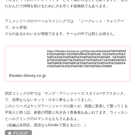
だかんだで仲間を助けるために力を尽くす姐御肌でもあります。
アニメシリーズのマーベルライジングでは、「シークレット・ウォリアー
ズ」から登場。
クセのあるかわいさが堪能できます。チームの中では割とお姉さん。
https://theater.disney.co.jp/#!/product/detailed/%E3%83%9
E%E3%83%BC%E3%83%99%E3%83%AB_%E3%83%A9%E3
%82%A4%E3%82%B8%E3%83%B3%E3%82%B0:_%E3%82%
B7%E3%83%BC%E3%82%AF%E3%83%AC%E3%83%83%E3
%83%88%E3%83%BB%E3%82%A6%E3%82%A9%E3%83%A
A%E3%82%A2%E3%83%BC%E3%82%BA/353840
theater.disney.co.jp
邦訳コミックの中では「ヤング・アベンジャーズ:スタイル>サブスタンス」
で、信用ならないキッド・ロキに拳をふるってました。
このシリーズはヤングアベンジャーズの面々が、両親に変身して襲ってくる
宇宙人と戦う話。家庭の問題と向き合う青春感もあふれてます。ウィッカン
とハルクリングのロマンスももちろんあるよ。
（続編は未邦訳。原語ならKindleで買えるけど。）