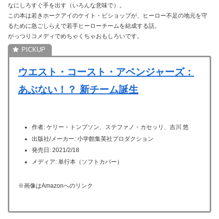
なにしろすぐ手を出す（いろんな意味で）。
この本は若きホークアイのケイト・ビショップが、ヒーロー不足の地元を守
るために急ごしらえで若手ヒーローチームを結成する話。
がっつりコメディでめちゃくちゃおもしろいです。
ウエスト・コースト・アベンジャーズ：
あぶない！？ 新チーム誕生
作者: ケリー・トンプソン、ステファノ・カセッリ、吉川 悠
出版社/メーカー: 小学館集英社プロダクション
発売日: 2021/2/18
メディア: 単行本（ソフトカバー）
※画像はAmazonへのリンク