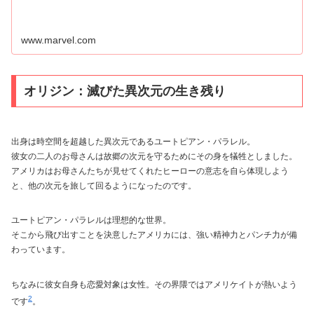
www.marvel.com
オリジン：滅びた異次元の生き残り
出身は時空間を超越した異次元であるユートピアン・パラレル。
彼女の二人のお母さんは故郷の次元を守るためにその身を犠牲としました。
アメリカはお母さんたちが見せてくれたヒーローの意志を自ら体現しよう
と、他の次元を旅して回るようになったのです。
ユートピアン・パラレルは理想的な世界。
そこから飛び出すことを決意したアメリカには、強い精神力とパンチ力が備
わっています。
ちなみに彼女自身も恋愛対象は女性。その界隈ではアメリケイトが熱いよう
2
です
。