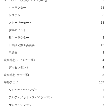
マーベル・パズルクエスト(MPQ)
82
キャラクター
54
システム
6
ストーリーモード
13
攻略のヒント
5
敵キャラクター
4
日本語化推進委員会
12
用語集
3
映画感想(ディズニー系)
4
ディセンダント
4
映画感想(ホラー系)
3
海外アニメ
107
なんだかんだワンダー
1
アルティメット・スパイダーマン
1
サムライジャック
2