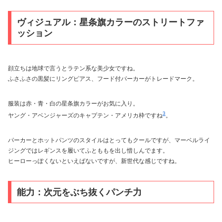
ヴィジュアル：星条旗カラーのストリートファ
ッション
顔立ちは地球で言うとラテン系な美少女ですね。
ふさふさの黒髪にリングピアス、フード付パーカーがトレードマーク。
服装は赤・青・白の星条旗カラーがお気に入り。
3
ヤング・アベンジャーズのキャプテン・アメリカ枠ですね
。
パーカーとホットパンツのスタイルはとってもクールですが、マーベルライ
ジングではレギンスを履いてふとももを出し惜しんでます。
ヒーローっぽくないといえばないですが、新世代な感じですね。
能力：次元をぶち抜くパンチ力