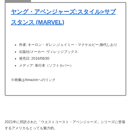
ヤング・アベンジャーズ:スタイル>サブ
スタンス (MARVEL)
作者: キーロン・ギレン,ジェイミー・マクケルビー,御代しおり
出版社/メーカー: ヴィレッジブックス
発売日: 2016/08/30
メディア: 単行本（ソフトカバー）
※画像はAmazonへのリンク
2021年に邦訳された「ウエストコースト・アベンジャーズ」シリーズに登場
するアメリカもとっても魅力的。