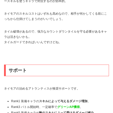
ースキルを使うキャラで対抗するのが効率的。
ネイモアのスキルコストはいずれも高めなので、相手が何かしてくる前にこ
っちから仕掛けてしまうのがいいでしょう。
タイル破壊があるので、強力なカウントダウンタイルを守る必要があるキャ
ラは活きないかも。
タイルガードできればいいんですけどね。
サポート
ネイモアの治めるアトランティスが推奨サポートです。
Rank1 装備キャラの
スキルによって与えるダメージ増加
。
Rank3 バトル開始時、一定確率で
グリーンAP獲得
。
Rank5 装備キャラが
敵のスキルによって受けるダメージ減少
。