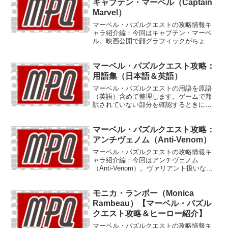
キャプテン・マーベル（Captain
Marvel）
マーベル・パズルクエストの攻略情報キ
ャラ紹介編：今回はキャプテン・マーベ
ル。映画公開で顔グラフィックがちょっ
ぴり描き直され、☆5キャラも追加。注目
のハンサムレディのフォトンブラストを
マーベル・パズルクエスト攻略：
食らってみましょう。
用語集（日本語＆英語）
マーベル・パズルクエストの用語を原語
（英語）含めて整理します。ゲームで邦
訳されていない部分を確認するときにも
役に立ちそうです。随時更新・追加して
いきます。
マーベル・パズルクエスト攻略：
アンチヴェノム（Anti-Venom）
マーベル・パズルクエストの攻略情報キ
ャラ紹介編：今回はアンチヴェノム
（Anti-Venom）。ヴァリアント扱いなら
他のヴェノムもこの記事に含めるべきで
すが、今は入れてません。
モニカ・ランボー（Monica
Rambeau）【マーベル・パズル
クエスト攻略＆ヒーロー紹介】
マーベル・パズルクエストの攻略情報キ