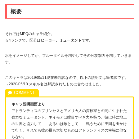
概要
それではMPQのキャラ紹介。
☆4ランクで、区分は
ヒーロー、ミュータント
です。
水をイメージしてか、ブルータイルを増やしてその分攻撃力を増していきま
す。
このキャラは2019/05/11現在未邦訳なので、以下の説明文は筆者訳です。
→2020/05/10 スキル名は邦訳されたものに合わせました。
キャラ説明画面より
アトランティスのプリンセスとアメリカ人の探検家との間に生まれた
強力なミュータント、ネイモアは瞠目すべき力を持つ。彼は時に地上
の世界と協力して――あるいは敵として――戦うために王国を出かけ
て行く。それでも彼の最も大切なものはアトランティスの幸福に他な
らない。