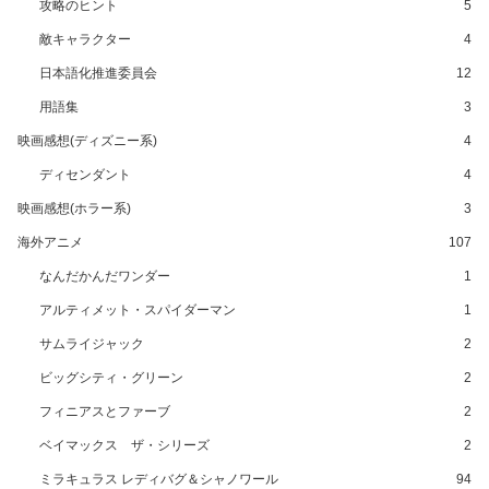
攻略のヒント
5
敵キャラクター
4
日本語化推進委員会
12
用語集
3
映画感想(ディズニー系)
4
ディセンダント
4
映画感想(ホラー系)
3
海外アニメ
107
なんだかんだワンダー
1
アルティメット・スパイダーマン
1
サムライジャック
2
ビッグシティ・グリーン
2
フィニアスとファーブ
2
ベイマックス ザ・シリーズ
2
ミラキュラス レディバグ＆シャノワール
94