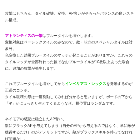
攻撃はもちろん、タイル破壊、変換、AP奪いがそろったバランスの良いスキ
ル構成。
アトランティスの一撃
はブルータイルを増やします。
変換対象はベーシックタイルのみなので、敵・味方のスペシャルタイルは対
象外。
色変換した結果ブルータイルのマッチが起こることがありますが、これらの
タイルマッチが全部終わった後でなおブルータイルが10枚以上あった場合
に、追加の攻撃が発生します。
これでブルータイルを増やしてから
インペリアス・レックス
を発動するのが
正道のコンボ。
タイル破壊の形は一度発動してみれば分かると思いますが、ボードの下から
「Ψ」がにょっきり生えてくるような形。横位置はランダムです。
ネイモアの慈悲
は独立したAP奪い。
敵にブラックAPを与えてしまう（自分のAPから与えるのではなく、単に敵が
獲得するだけ）のがデメリットですが、敵がブラックスキルを持ってなけれ
ば問題なし。