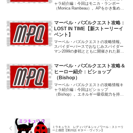
ャラ紹介編：今回はモニカ・ランボー
（Monica Rambeau）。APをかき集めて
仲間を支援してくれますが、もっと女優
さん似の美しいイラストが欲しいぜ。
マーベル・パズルクエスト攻略：
LOST IN TIME【新ストーリーイ
ベント】
マーベル・パズルクエストの攻略情報。
スパイダーバースでおなじみスパイダー
マン2099の参戦とともに開催された新イ
ベント「LOST IN TIME」の日本語化と攻
略メモ。
マーベル・パズルクエスト攻略＆
ヒーロー紹介：ビショップ
（Bishop）
マーベル・パズルクエストの攻略情報キ
ャラ紹介編：今回はビショップ
（Bishop）。エネルギー吸収能力を持つ
暴走ミュータントのビショップ。MPQで
は受け特化のスキルで独特の存在感を放
ちます。
ミラキュラス レディバグ＆シャノワール：ストーリ
ーと感想【第20話 ギター・ヴィラン】