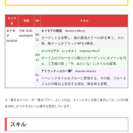
キャラ
別名
AP
スキル
名
ネイモ
THE SUB-
ネイモアの慈悲
Namor’s Mercy
BK
ア
MARINER
ターゲットを攻撃し、敵の最強カラーのAPを奪う。その
11
NAMOR
後、敵チームがブラックAPを1獲得。
1
インペリアス・レックス！
Imperius Rex!
GN
ボード上のブルータイル数だけターゲットにダメージを与
12
え、三叉槍の形（「Ψ」みたいな）にタイルを破壊。
2
アトランティスの一撃
Atlantis Attacks
PL
ベーシックタイルをブルーに変換する。その後、ブルータ
9
イルが10枚以上存在する場合、敵全体を攻撃。
※「最大ダメージ」や「最大パワー」というのは、チャンピオンを除く最大レベル（☆3の場
合166）かつスキルレベル最大を想定しています。
スキル