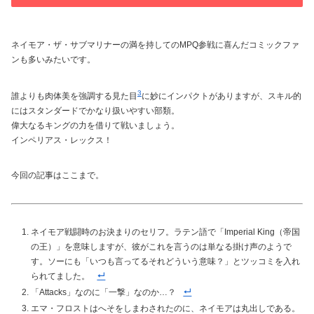
ネイモア・ザ・サブマリナーの満を持してのMPQ参戦に喜んだコミックファ
ンも多いみたいです。
3
誰よりも肉体美を強調する見た目
に妙にインパクトがありますが、スキル的
にはスタンダードでかなり扱いやすい部類。
偉大なるキングの力を借りて戦いましょう。
インペリアス・レックス！
今回の記事はここまで。
ネイモア戦闘時のお決まりのセリフ。ラテン語で「Imperial King（帝国
の王）」を意味しますが、彼がこれを言うのは単なる掛け声のようで
す。ソーにも「いつも言ってるそれどういう意味？」とツッコミを入れ
られてました。
「Attacks」なのに「一撃」なのか…？
エマ・フロストはへそをしまわされたのに、ネイモアは丸出しである。