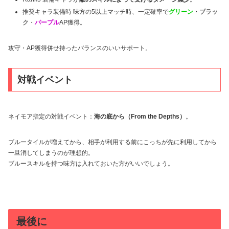
推奨キャラ装備時 味方の5以上マッチ時、一定確率で
グリーン
・
ブラッ
ク
・
パープル
AP獲得。
攻守・AP獲得併せ持ったバランスのいいサポート。
対戦イベント
ネイモア指定の対戦イベント：
海の底から（From the Depths）
。
ブルータイルが増えてから、相手が利用する前にこっちが先に利用してから
一旦消してしまうのが理想的。
ブルースキルを持つ味方は入れておいた方がいいでしょう。
最後に